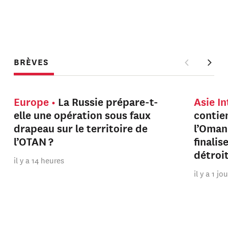
BRÈVES
Europe
La Russie prépare-t-
Asie I
elle une opération sous faux
contien
drapeau sur le territoire de
l’Oman
l’OTAN ?
finalis
détroi
il y a 14 heures
il y a 1 jo