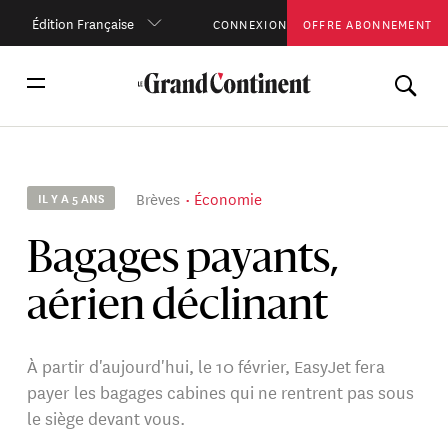
Édition Française
CONNEXION
OFFRE ABONNEMENT
Brèves
Économie
IL Y A 5 ANS
Bagages payants,
aérien déclinant
À partir d'aujourd'hui, le 10 février, EasyJet fera
payer les bagages cabines qui ne rentrent pas sous
le siège devant vous.