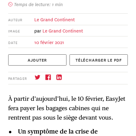
Temps de lecture: 1 min
Le Grand Continent
AUTEUR
par
Le Grand Continent
IMAGE
10 février 2021
DATE
AJOUTER
TÉLÉCHARGER LE PDF
PARTAGER
À partir d’aujourd’hui, le 10 février, EasyJet
fera payer les bagages cabines qui ne
S'abonner
→
rentrent pas sous le siège devant vous.
Un symptôme de la crise de