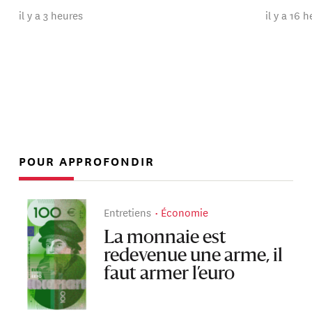
il y a 3 heures
il y a 16 
POUR APPROFONDIR
Entretiens
Économie
La monnaie est
redevenue une arme, il
faut armer l’euro