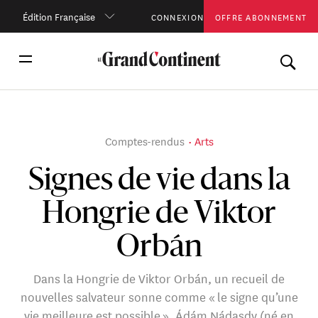
Édition Française
CONNEXION
OFFRE ABONNEMENT
Comptes-rendus
Arts
Signes de vie dans la
Hongrie de Viktor
Orbán
Dans la Hongrie de Viktor Orbán, un recueil de
nouvelles salvateur sonne comme « le signe qu’une
vie meilleure est possible ». Ádám Nádasdy (né en