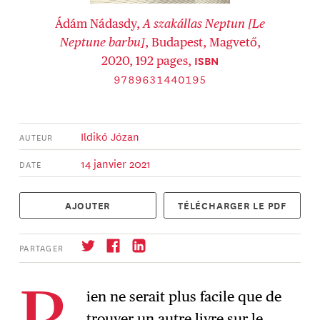
Ádám Nádasdy,
A szakállas Neptun [Le
Neptune barbu]
, Budapest, Magvető,
ISBN
2020, 192 pages,
9789631440195
Ildikó Józan
AUTEUR
14 janvier 2021
DATE
AJOUTER
TÉLÉCHARGER LE PDF
PARTAGER
ien ne serait plus facile que de
trouver un autre livre sur le