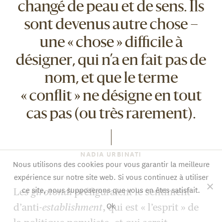
changé de peau et de sens. Ils
sont devenus autre chose –
une « chose » difficile à
désigner, qui n’a en fait pas de
nom, et que le terme
« conflit » ne désigne en tout
cas pas (ou très rarement).
NADIA URBINATI
Nous utilisons des cookies pour vous garantir la meilleure
expérience sur notre site web. Si vous continuez à utiliser
ce site, nous supposerons que vous en êtes satisfait.
Les
girotondi
préfiguraient le sentiment
Ok
d’anti-
establishment
, qui est « l’esprit » de