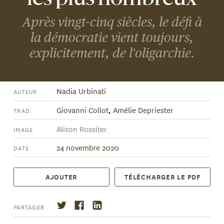
Après vingt-cinq siècles, le défi à
la démocratie vient toujours,
explicitement, de l'oligarchie.
Nadia Urbinati
AUTEUR
Giovanni Collot
,
Amélie Depriester
TRAD.
Alison Rossiter
IMAGE
24 novembre 2020
DATE
AJOUTER
TÉLÉCHARGER LE PDF
PARTAGER