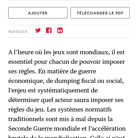
AJOUTER
TÉLÉCHARGER LE PDF
PARTAGER
A l’heure où les jeux sont mondiaux, il est
essentiel pour chacun de pouvoir imposer
S'abonner
→
ses règles. En matière de guerre
économique, de dumping fiscal ou social,
l’enjeu est systématiquement de
déterminer quel acteur saura imposer ses
règles du jeu. Les systèmes normatifs
traditionnels sont mis à mal depuis la
Seconde Guerre mondiale et l’accélération
brutale de la mondialisation. Celle-ci n’est