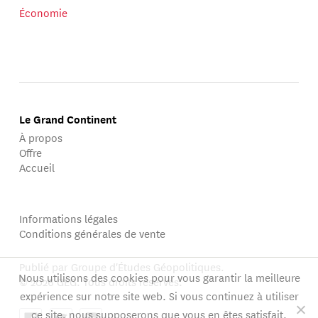
Économie
Le Grand Continent
À propos
Offre
Accueil
Informations légales
Conditions générales de vente
Publié par Groupe d'Études Géopolitiques.
Nous utilisons des cookies pour vous garantir la meilleure
© 2026 GEG. Tous droits réservés.
expérience sur notre site web. Si vous continuez à utiliser
ce site, nous supposerons que vous en êtes satisfait.