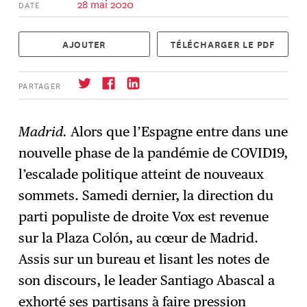
28 mai 2020
DATE
AJOUTER
TÉLÉCHARGER LE PDF
PARTAGER
Madrid.
Alors que l’Espagne entre dans une
nouvelle phase de la pandémie de COVID19,
S'abonner
→
l’escalade politique atteint de nouveaux
sommets. Samedi dernier, la direction du
parti populiste de droite Vox est revenue
sur la Plaza Colón, au cœur de Madrid.
Assis sur un bureau et lisant les notes de
son discours, le leader Santiago Abascal a
exhorté ses partisans à faire pression