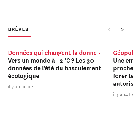
BRÈVES
Données qui changent la donne
Géopol
Vers un monde à +2 °C ? Les 30
Une en
données de l’été du basculement
proche
écologique
forer 
autori
il y a 1 heure
il y a 14 