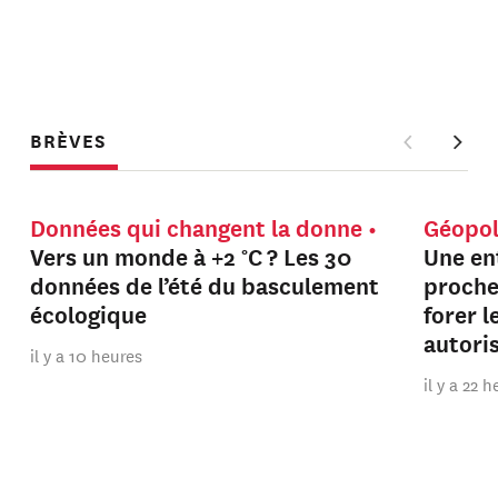
BRÈVES
Données qui changent la donne
Géopol
Vers un monde à +2 °C ? Les 30
Une en
données de l’été du basculement
proche
écologique
forer 
autori
il y a 10 heures
il y a 22 