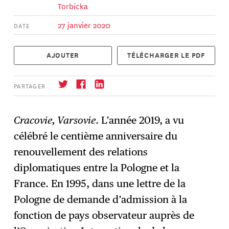
Torbicka
27 janvier 2020
DATE
AJOUTER
TÉLÉCHARGER LE PDF
PARTAGER
Cracovie, Varsovie
. L’année 2019, a vu
célébré le centième anniversaire du
S'abonner
→
renouvellement des relations
diplomatiques entre la Pologne et la
France. En 1995, dans une lettre de la
Pologne de demande d’admission à la
fonction de pays observateur auprès de