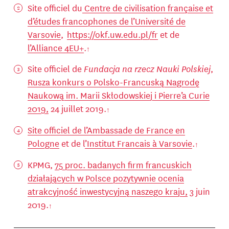
Site officiel du
Centre de civilisation française et
d’études francophones de l’Université de
Varsovie
,
https://okf.uw.edu.pl/fr
et de
l’Alliance 4EU+
.
Site officiel de
Fundacja na rzecz Nauki Polskiej
,
Rusza konkurs o Polsko-Francuską Nagrodę
Naukową im. Marii Skłodowskiej i Pierre’a Curie
2019,
24 juillet 2019.
Site officiel de l’Ambassade de France en
Pologne
et de l
’Institut Francais à Varsovie
.
KPMG,
75 proc. badanych firm francuskich
działających w Polsce pozytywnie ocenia
atrakcyjność inwestycyjną naszego kraju,
3 juin
2019.