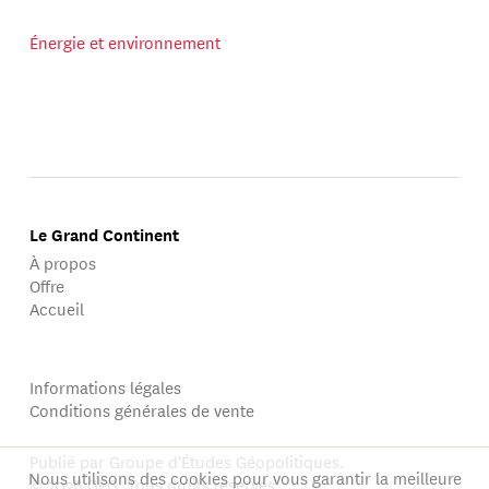
Énergie et environnement
Le Grand Continent
À propos
Offre
Accueil
Informations légales
Conditions générales de vente
Publié par Groupe d'Études Géopolitiques.
Nous utilisons des cookies pour vous garantir la meilleure
© 2026 GEG. Tous droits réservés.