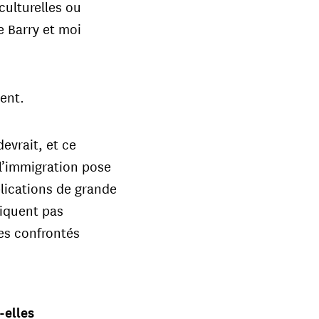
ulturelles ou
e Barry et moi
uent.
evrait, et ce
l’immigration pose
plications de grande
liquent pas
es confrontés
-elles