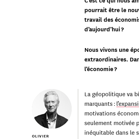
C’est ce qui nous am
pourrait être le no
travail des économi
d’aujourd’hui ?
Nous vivons une ép
extraordinaires. Da
l’économie ?
La géopolitique va b
marquants :
l’expans
motivations économ
seulement motivée pa
inéquitable dans le
OLIVIER