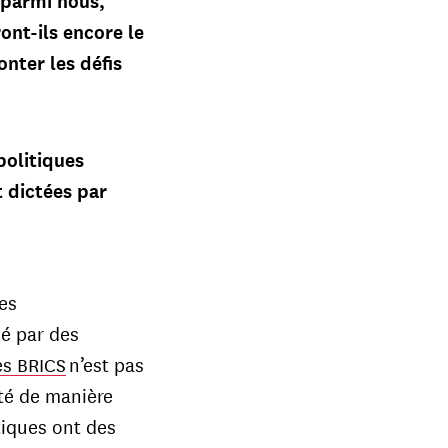
 parmi nous,
ont-ils encore le
nter les défis
olitiques
 dictées par
es
ué par des
es BRICS
n’est pas
ité de manière
tiques ont des