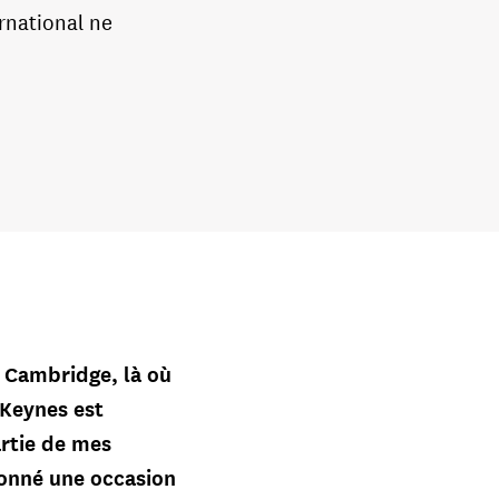
rnational ne
à Cambridge, là où
 Keynes est
artie de mes
donné une occasion