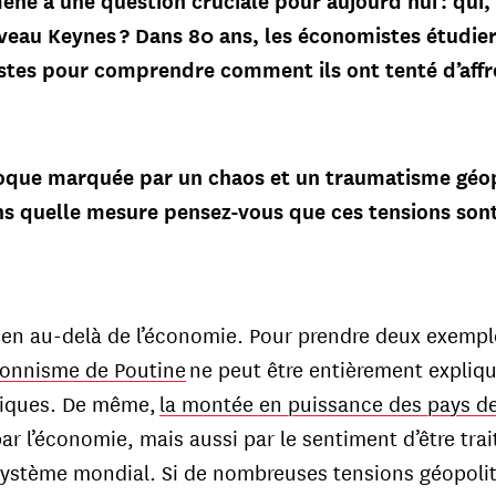
ène à une question cruciale pour aujourd’hui : qui,
uveau Keynes ? Dans 80 ans, les économistes étudier
stes pour comprendre comment ils ont tenté d’affro
oque marquée par un chaos et un traumatisme géop
ns quelle mesure pensez-vous que ces tensions sont
ien au-delà de l’économie. Pour prendre deux exempl
ionnisme de Poutine
ne peut être entièrement expliq
iques. De même,
la montée en puissance des pays d
r l’économie, mais aussi par le sentiment d’être tra
 système mondial. Si de nombreuses tensions géopoli