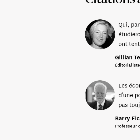
Citations 
Qui, pa
étudier
ont tent
Gillian T
Éditorialist
Les éco
d’une po
pas tou
Barry Ei
Professeur 