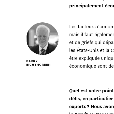
principalement écon
Les facteurs économi
mais il faut égaleme
et de griefs qui dép
les États-Unis et la
être expliquée uniq
BARRY
EICHENGREEN
économique sont des 
Quel est votre poin
défis, en particulie
experts ? Nous avon
le Brexit au Royaum