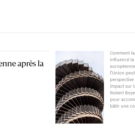
Comment la 
influencé la
enne après la
européenne 
l’Union peut
perspective 
impact sur 
Robert Boye
pour accomp
bâtir une co