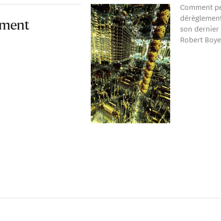
Comment pen
dérèglement
ement
son dernier
Robert Boye