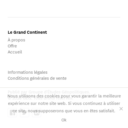
Le Grand Continent
À propos
Offre
Accueil
Informations légales
Conditions générales de vente
Publié par Groupe d'Études Géopolitiques.
Nous utilisons des cookies pour vous garantir la meilleure
© 2026 GEG. Tous droits réservés.
expérience sur notre site web. Si vous continuez à utiliser
ce site, nous supposerons que vous en êtes satisfait.
Ok