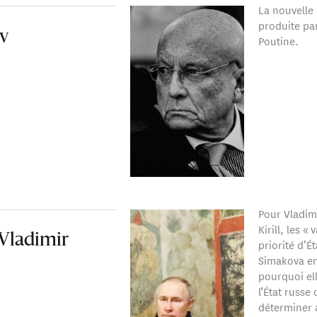
La nouvelle
produite par
v
Poutine.
Pour Vladimi
Kirill, les «
 Vladimir
priorité d’É
Simakova eng
pourquoi el
l’État russ
déterminer a