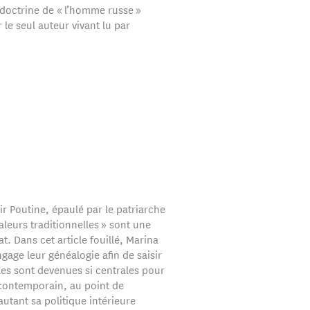
 doctrine de « l’homme russe »
 le seul auteur vivant lu par
r Poutine, épaulé par le patriarche
 valeurs traditionnelles » sont une
tat. Dans cet article fouillé, Marina
age leur généalogie afin de saisir
les sont devenues si centrales pour
e contemporain, au point de
utant sa politique intérieure