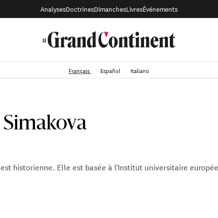
Analyses
Doctrines
Dimanches
Livres
Événements
Français
Español
Italiano
 Simakova
st historienne. Elle est basée à l'Institut universitaire europé
st historienne. Elle est basée à l'Institut universitaire europé