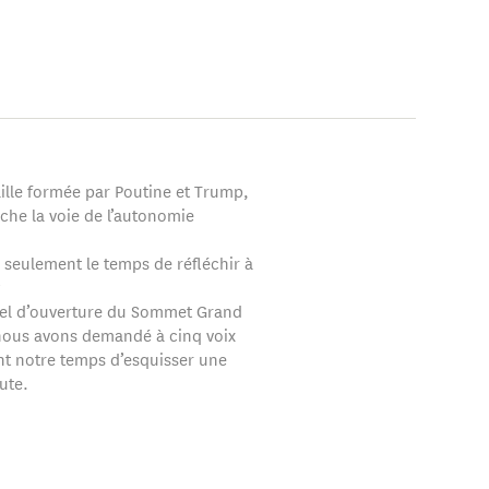
ut Max Planck sur les
nomie politique de
tive de l'Europe à
re de l’American
onomie
Studies Association.
aille formée par Poutine et Trump,
che la voie de l’autonomie
e seulement le temps de réfléchir à
?
el d’ouverture du Sommet Grand
nous avons demandé à cinq voix
t notre temps d’esquisser une
oute.