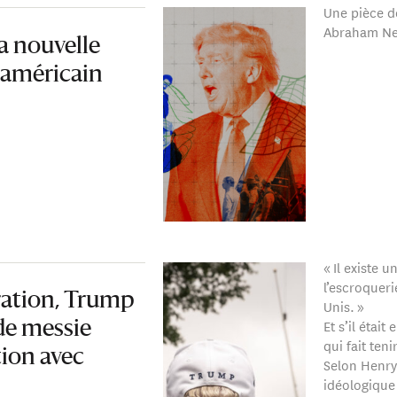
Une pièce de
Abraham N
la nouvelle
 américain
« Il existe 
l’escroquer
ration, Trump
Unis. »
Et s’il était
de messie
qui fait ten
tion avec
Selon Henry
idéologique 