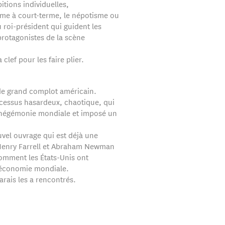
itions individuelles,
sme à court-terme, le népotisme ou
u roi-président qui guident les
protagonistes de la scène
a clef pour les faire plier.
 de grand complot américain.
rocessus hasardeux, chaotique, qui
 hégémonie mondiale et imposé un
vel ouvrage qui est déjà une
Henry Farrell et Abraham Newman
omment les États-Unis ont
l’économie mondiale.
rais les a rencontrés.