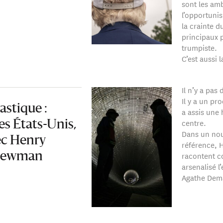
sont les amb
l’opportuni
la crainte d
principaux 
trumpiste.
C’est aussi l
Il n’y a pas
Il y a un p
stique :
a assis une
centre.
es États-Unis,
Dans un nou
ec Henry
référence, 
racontent c
 Newman
arsenalisé 
Agathe Dema