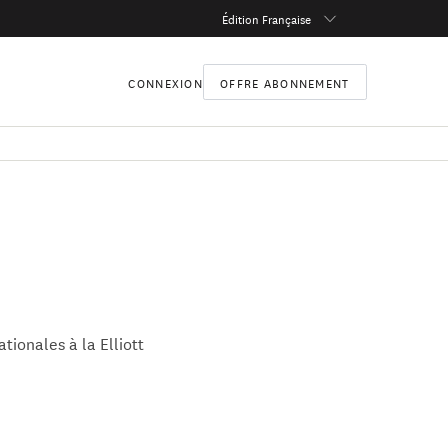
Édition Française
CONNEXION
OFFRE ABONNEMENT
tionales à la Elliott
 2000. Il est
. Auparavant, il a