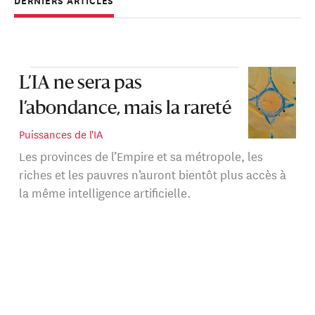
domaine. Actuellement Fellow au sein de l’équipe
DERNIERS ARTICLES
Technologie et Affaires internationales de la Carnegie
Endowment, il a étudié la philosophie et a travaillé dans
le domaine des politiques économiques et
technologiques, occupant divers postes au sein des
L’IA ne sera pas
institutions politiques allemande et européenne.
l’abondance, mais la rareté
Puissances de l'IA
Les provinces de l’Empire et sa métropole, les
riches et les pauvres n’auront bientôt plus accès à
la même intelligence artificielle.