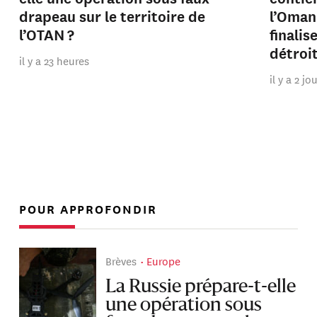
drapeau sur le territoire de
l’Oman
l’OTAN ?
finalis
détroi
il y a 23 heures
il y a 2 jo
POUR APPROFONDIR
Brèves
Europe
La Russie prépare-t-elle
une opération sous