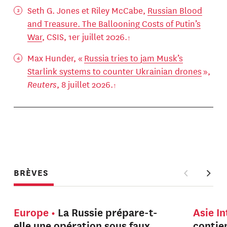
Seth G. Jones et Riley McCabe,
Russian Blood
and Treasure. The Ballooning Costs of Putin’s
War
, CSIS, 1er juillet 2026.
Max Hunder, «
Russia tries to jam Musk’s
Starlink systems to counter Ukrainian drones
»,
Reuters
, 8 juillet 2026.
BRÈVES
Europe
La Russie prépare-t-
Asie I
elle une opération sous faux
contien