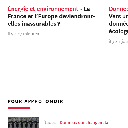
Énergie et environnement
La
Donnée
France et l’Europe deviendront-
Vers u
elles inassurables ?
donnée
écolog
il y a 27 minutes
il y a 1 jo
POUR APPROFONDIR
Études
Données qui changent la