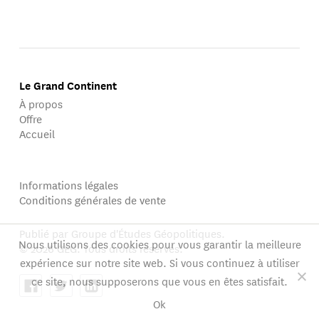
Le Grand Continent
À propos
Offre
Accueil
Informations légales
Conditions générales de vente
Publié par Groupe d'Études Géopolitiques.
Nous utilisons des cookies pour vous garantir la meilleure
© 2026 GEG. Tous droits réservés.
expérience sur notre site web. Si vous continuez à utiliser
ce site, nous supposerons que vous en êtes satisfait.
Ok