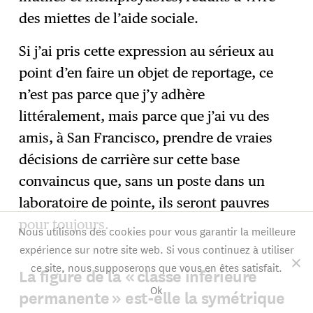
des miettes de l’aide sociale.
Si j’ai pris cette expression au sérieux au
point d’en faire un objet de reportage, ce
n’est pas parce que j’y adhère
littéralement, mais parce que j’ai vu des
amis, à San Francisco, prendre de vraies
décisions de carrière sur cette base
convaincus que, sans un poste dans un
laboratoire de pointe, ils seront pauvres
pour toujours.
Nous utilisons des cookies pour vous garantir la meilleure
expérience sur notre site web. Si vous continuez à utiliser
ce site, nous supposerons que vous en êtes satisfait.
La figure de la « classe inférieure
Ok
permanente » est-elle la symétrique