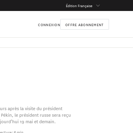
Édition Française
CONNEXION
OFFRE ABONNEMENT
rs après la visite du président
 Pékin, le président russe sera reçu
jourd’hui 19 mai et demain.
ecture: 8 min