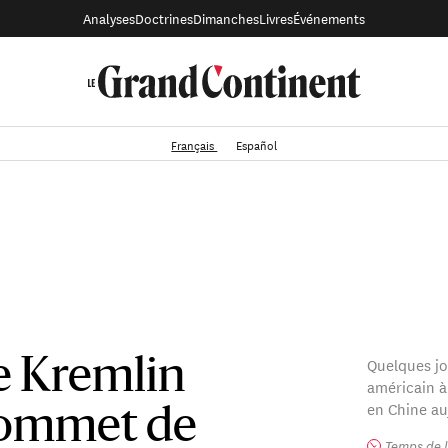
Analyses
Doctrines
Dimanches
Livres
Événements
Français
Español
Quelques jou
 Kremlin
américain à
en Chine au
sommet de
Temps de l