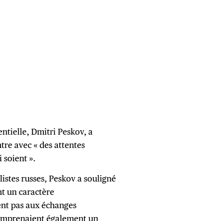
ntielle, Dmitri Peskov, a
tre avec « des attentes
i soient ».
istes russes, Peskov a souligné
nt un caractère
ient pas aux échanges
omprenaient également un