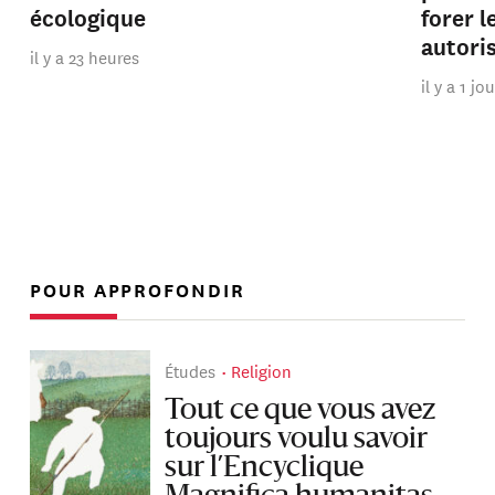
écologique
forer 
autori
il y a 23 heures
il y a 1 jo
POUR APPROFONDIR
Études
Religion
Tout ce que vous avez
toujours voulu savoir
sur l’Encyclique