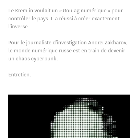
Le Kremlin voulait un « Goulag numérique » pour
contrôler le pays. Il a réussi à créer exactement
l'inverse.
Pour le journaliste d'investigation Andreï Zakharov,
le monde numérique russe est en train de devenir
un chaos cyberpunk.
Entretien.