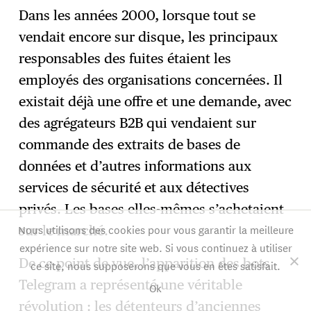
Dans les années 2000, lorsque tout se
vendait encore sur disque, les principaux
responsables des fuites étaient les
employés des organisations concernées. Il
existait déjà une offre et une demande, avec
des agrégateurs B2B qui vendaient sur
commande des extraits de bases de
données et d’autres informations aux
services de sécurité et aux détectives
privés. Les bases elles-mêmes s’achetaient
Nous utilisons des cookies pour vous garantir la meilleure
sur le marché.
expérience sur notre site web. Si vous continuez à utiliser
De ce point de vue, l’apparition des bots
ce site, nous supposerons que vous en êtes satisfait.
Telegram a représenté une véritable
Ok
révolution : les détenteurs d’anciennes