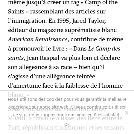
même jusqu’à créer un tag « Camp of the
Saints » rassemblant des articles sur
l’immigration. En 1995, Jared Taylor,
éditeur du magazine suprématiste blanc
American Renaissance
, contribue de même
à promouvoir le livre : « Dans
Le Camp des
saints
, Jean Raspail va plus loin et déclare
son allégeance à sa race — bien qu’il
s’agisse d’une allégeance teintée
d’amertume face à la faiblesse de l’homme
blanc. »
Nous utilisons des cookies pour vous garantir la meilleure
expérience sur notre site web. Si vous continuez à utiliser
Sous l’impulsion de Peter Brimelow,
ce site, nous supposerons que vous en êtes satisfait.
VDARE a travaillé à tisser des liens entre le
Ok
Parti républicain traditionnel et les tenants