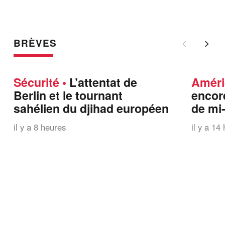
BRÈVES
Sécurité
L’attentat de
Amér
Berlin et le tournant
encor
sahélien du djihad européen
de mi
il y a 8 heures
il y a 14