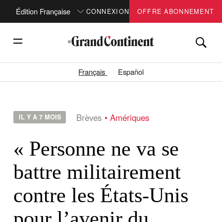
Édition Française
CONNEXION
OFFRE ABONNEMENT
Français
Español
Brèves
Amériques
IL Y A 7 MOIS
« Personne ne va se
battre militairement
contre les États-Unis
pour l’avenir du