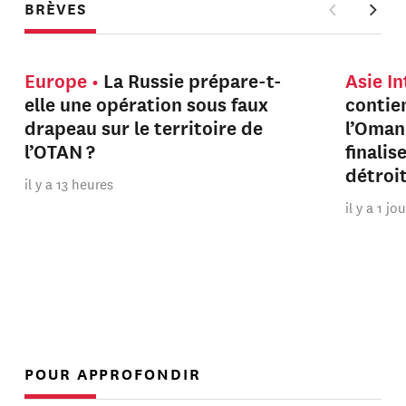
BRÈVES
Europe
La Russie prépare-t-
Asie I
elle une opération sous faux
contien
drapeau sur le territoire de
l’Oman
l’OTAN ?
finalis
détroi
il y a 13 heures
il y a 1 jo
POUR APPROFONDIR