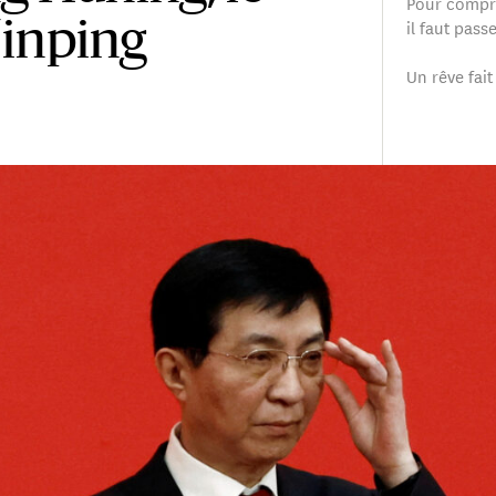
Pour compre
il faut passe
Jinping
Un rêve fait