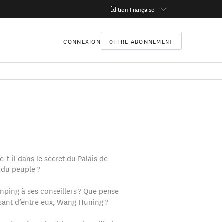
Édition Française
CONNEXION
OFFRE ABONNEMENT
-t-il dans le secret du Palais de
 du peuple ?
inping à ses conseillers ? Que pense
ssant d’entre eux, Wang Huning ?