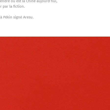
ndre où est la Chine aujourd’hui,
r par la fiction.
 à Pékin signé Aresu.