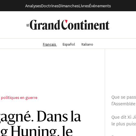
Analyses
Doctrines
Dimanches
Livres
Événements
Français
Español
Italiano
Que se passe
 politiques en guerre
l’Assemblée
gagné. Dans la
Que dit Xi J
le plus pui
g Huning, le