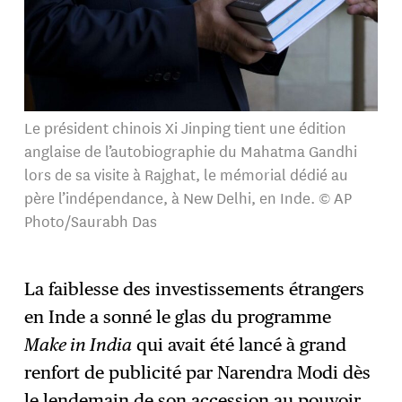
Le président chinois Xi Jinping tient une édition
anglaise de l’autobiographie du Mahatma Gandhi
lors de sa visite à Rajghat, le mémorial dédié au
père l’indépendance, à New Delhi, en Inde. © AP
Photo/Saurabh Das
La faiblesse des investissements étrangers
en Inde a sonné le glas du programme
Make in India
qui avait été lancé à grand
renfort de publicité par Narendra Modi dès
le lendemain de son accession au pouvoir.