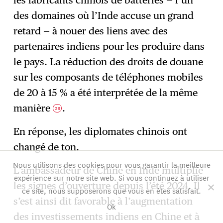
les fabricants chinois de batteries — l’un
des domaines où l’Inde accuse un grand
retard — à nouer des liens avec des
partenaires indiens pour les produire dans
le pays. La réduction des droits de douane
sur les composants de téléphones mobiles
de 20 à 15 % a été interprétée de la même
manière
.
28
En réponse, les diplomates chinois ont
changé de ton.
Nous utilisons des cookies pour vous garantir la meilleure
L’ambassadeur de Chine en Inde multiplie
expérience sur notre site web. Si vous continuez à utiliser
les signes d’ouverture depuis l’été 2024. Il
ce site, nous supposerons que vous en êtes satisfait.
s’est ainsi dit favorable à l’augmentation
Ok
des investissements indiens en Chine et à