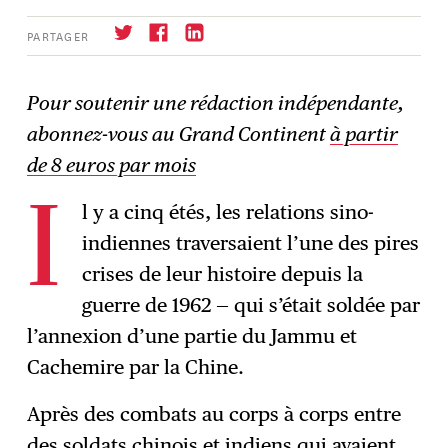
PARTAGER
Pour soutenir une rédaction indépendante,
abonnez-vous au Grand Continent
à partir
S'abonner
→
de 8 euros par mois
l y a cinq étés, les relations sino-
I
indiennes traversaient l’une des pires
crises de leur histoire depuis la
guerre de 1962 — qui s’était soldée par
l’annexion d’une partie du Jammu et
Cachemire par la Chine.
Après des combats au corps à corps entre
des soldats chinois et indiens qui avaient