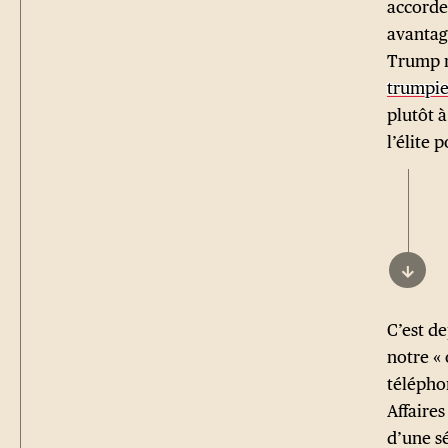
accorde
avantage
Trump n
trumpi
plutôt 
l’élite 
↓
C’est de
notre «
télépho
Affaires
d’une sé