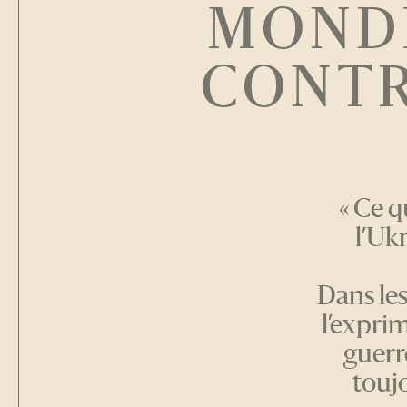
MONDI
CONTR
« Ce q
l’Uk
Dans le
l’expri
guerr
toujo