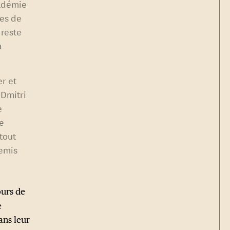
cadémie
ses de
 reste
a
er et
 Dmitri
e
ne
tout
nemis
ours de
e
ans leur