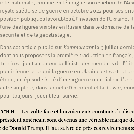
internationale, comme en témoigne son éviction de l’A
royale suédoise de guerre en octobre 2022 pour ses pri
position publiques favorables à l’invasion de l’Ukraine, il
l’une des figures visibles en Russie dans le domaine de l
sécurité et de la géostratégie.
Dans cet article publié sur
Kommersant
le 9 juillet derni
dont nous proposons la première traduction en français,
Trenin se joint au chœur belliciste des membres de l’élit
poutinienne pour qui la guerre en Ukraine est surtout u
étape, un épisode isolé d’une « guerre mondiale » d’une 
autre ampleur, dans laquelle l’Occident et la Russie, en
pour toujours, jouent leur survie.
Les volte-face et louvoiements constants du disc
l président américain sont devenus une véritable marque d
e de Donald Trump. Il faut suivre de près ces revirements s