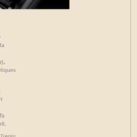
s
la
93,
étiques
t
t
’a
08.
 Trenin