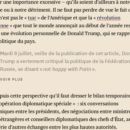
r une importance excessive — qu’ils soient d’ailleurs à notr
 ou à notre détriment. Il ne faut pas perdre de vue le fait
’est pas le «
tsar
» de l’Amérique et que la «
révolution
enne
» que tout le monde annonçait au début de l’année r
à une évolution personnelle de Donald Trump, qui se rapp
politique du pays.
Mardi 8 juillet, veille de la publication de cet article, Do
Trump a vertement critiqué la politique de la Fédératio
Russie, se disant «
not happy with Putin
».
VOIR PLUS
Il est toutefois encore trop tôt pour annoncer un véritabl
tournant dans les relations entre les États-Unis, la Russie
l’Ukraine : Trump n’a pas non plus, semble-t-il, l’intentio
puis cette perspective qu’il faut dresser le bilan temporair
s’engager plus activement du côté de la résistance ukra
 opération diplomatique spéciale » : six conversations
ou de revoir sa position sur Zelensky, qu’il considère tou
niques entre les présidents, des négociations entre ministr
comme le principal obstacle à la paix — contrairement 
 étrangères et conseillers diplomatiques des chefs d’État, a
Poutine, qui reste, pour le président des États-Unis, le p
rie d’autres échanges entre les plus hautes autorités.