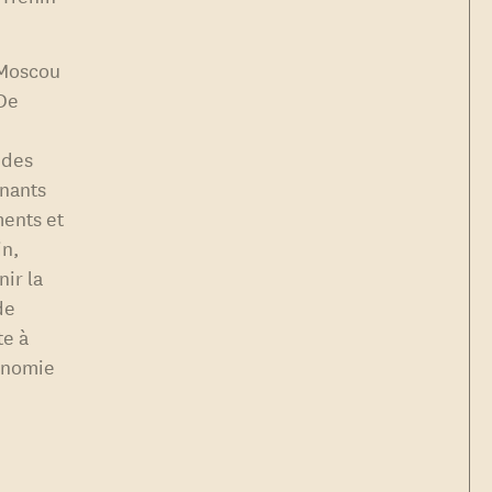
 Moscou
 De
 des
gnants
ments et
in,
nir la
de
te à
conomie