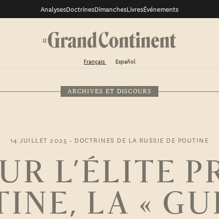
Analyses
Doctrines
Dimanches
Livres
Événements
Français
Español
ARCHIVES ET DISCOURS
14 JUILLET 2025
•
DOCTRINES DE LA RUSSIE DE POUTINE
UR L’ÉLITE P
INE, LA « G