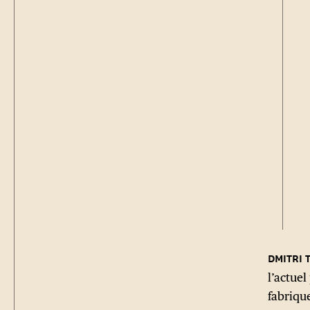
l’actue
fabriqu