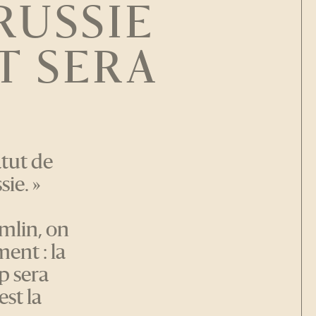
RUSSIE
T SERA
atut de
ie. »
mlin, on
ent : la
p sera
est la