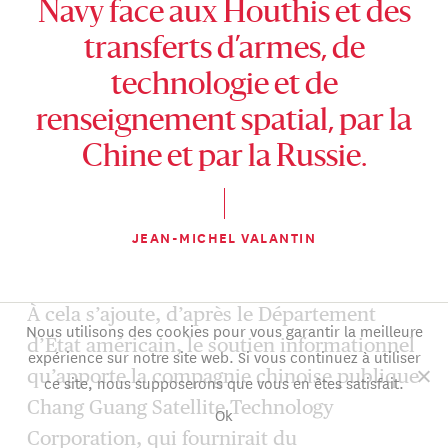
Navy face aux Houthis et des
transferts d’armes, de
technologie et de
renseignement spatial, par la
Chine et par la Russie.
JEAN-MICHEL VALANTIN
À cela s’ajoute, d’après le Département
Nous utilisons des cookies pour vous garantir la meilleure
d’État américain, le soutien informationnel
expérience sur notre site web. Si vous continuez à utiliser
qu’apporte la compagnie chinoise publique
ce site, nous supposerons que vous en êtes satisfait.
Chang Guang Satellite Technology
Ok
Corporation, qui fournirait du