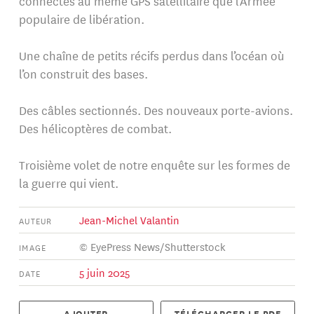
connectés au même GPS satellitaire que l’Armée
populaire de libération.
Une chaîne de petits récifs perdus dans l’océan où
l’on construit des bases.
Des câbles sectionnés. Des nouveaux porte-avions.
Des hélicoptères de combat.
Troisième volet de notre enquête sur les formes de
la guerre qui vient.
Jean-Michel Valantin
AUTEUR
© EyePress News/Shutterstock
IMAGE
5 juin 2025
DATE
AJOUTER
TÉLÉCHARGER LE PDF