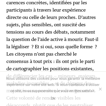
carences concrètes, identifiées par les
participants à travers leur expérience
directe ou celle de leurs proches. D’autres
sujets, plus sensibles, ont suscité des
tensions au cours des débats, notamment
la question de l’aide active à mourir. Faut-il
la légaliser ? Et si oui, sous quelle forme ?
Les citoyens n’ont pas cherché le
consensus à tout prix : ils ont pris le parti
de cartographier les positions existantes,
de différencier les cas — mineurs, majeurs,
Nous utilisons des cookies pour vous garantir la meilleure
maladies incurables — et de dégager des
expérience sur notre site web. Si vous continuez à utiliser
ce site, nous supposerons que vous en êtes satisfait.
majorités sans occulter les divergences.
Cette volonté de rendre visibles les
Ok
désaccords, plutôt que de les neutraliser,