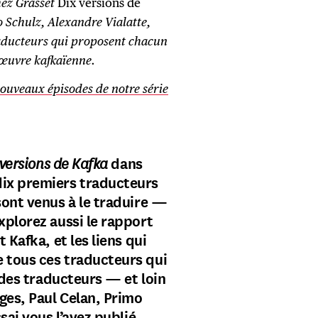
hez Grasset
Dix versions de
 Schulz, Alexandre Vialatte,
raducteurs qui proposent chacun
l’œuvre kafkaïenne.
 nouveaux épisodes de notre série
 versions de Kafka
dans
dix premiers traducteurs
sont venus à le traduire —
xplorez aussi le rapport
 Kafka, et les liens qui
 tous ces traducteurs qui
e des traducteurs — et loin
rges, Paul Celan, Primo
sai vous l’avez publié