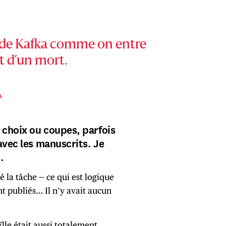
e de Kafka comme on entre
t d’un mort.
A
s choix ou coupes, parfois
avec les manuscrits. Je
t.
té la tâche — ce qui est logique
nt publiés… Il n’y avait aucun
lle était aussi totalement