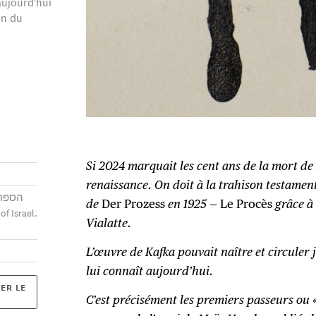
ujourd'hui
on du
Si 2024 marquait les cent ans de la mort de
renaissance. On doit à la trahison testamen
הספרי
de
Der Prozess
en 1925 —
Le Procès
grâce à
Vialatte.
L’œuvre de Kafka pouvait naître et circuler j
lui connaît aujourd’hui.
ER LE
C’est précisément les premiers passeurs ou 