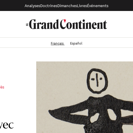
Analyses
Doctrines
Dimanches
Livres
Événements
Français
Español
rès
vec