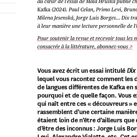
au cœur de l’essai de Maïa Hruska publié c
Kafka
(2024). Paul Celan, Primo Levi, Bruno
Milena Jesenská, Jorge Luis Borges… Dix t
à leur manière une lecture personnelle de 
Pour soutenir la revue et recevoir tous les
consacrée à la littérature, abonnez-vous
Vous avez écrit un essai intitulé
Dix
lequel vous racontez comment les 
de langues différentes de Kafka en 
pourquoi et de quelle façon. Vous e
qui naît entre ces « découvreurs » et
rassemblent d’une certaine manière
étaient loin de n’être d’ailleurs qu
d’être des inconnus : Jorge Luis Bo
Levi, Alexandre Vialatte, etc. Cet es