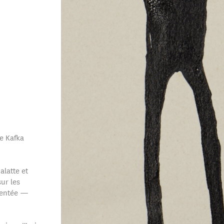
 Kafka
alatte et
ur les
mentée —