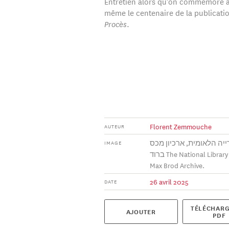
Entretien alors qu’on commémore a
même le centenaire de la publicati
Procès
.
Florent Zemmouche
AUTEUR
יה הלאומית, ארכיון מכס
IMAGE
ברוד The National Library of Israel.
Max Brod Archive.
26 avril 2025
DATE
TÉLÉCHARG
AJOUTER
PDF