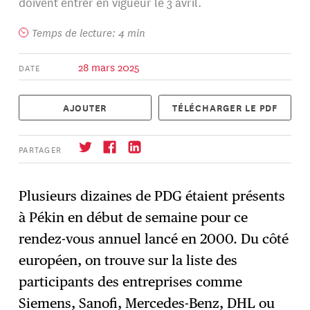
doivent entrer en vigueur le 3 avril.
Temps de lecture: 4 min
28 mars 2025
DATE
AJOUTER
TÉLÉCHARGER LE PDF
PARTAGER
Plusieurs dizaines de PDG étaient présents
à Pékin en début de semaine pour ce
S'abonner
→
rendez-vous annuel lancé en 2000. Du côté
européen, on trouve sur la liste des
participants des entreprises comme
Siemens, Sanofi, Mercedes-Benz, DHL ou