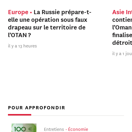
Europe
La Russie prépare-t-
Asie I
elle une opération sous faux
contien
drapeau sur le territoire de
l’Oman
l’OTAN ?
finalis
détroi
il y a 13 heures
il y a 1 jo
POUR APPROFONDIR
Entretiens
Économie