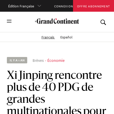
Édition Française
CONNEXION
OFFRE ABONNEMENT
Français
Español
Brèves
Économie
IL Y A 1 AN
Xi Jinping rencontre
plus de 40 PDG de
grandes
multinationales pour