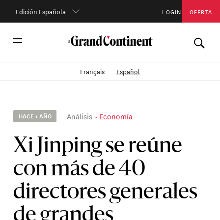
Edición Española
LOGIN
OFERTA
Français
Español
Análisis
Economía
HACE 1 AÑO
Xi Jinping se reúne
con más de 40
directores generales
de grandes