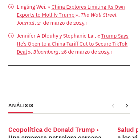
Lingling Wei, «
China Explores Limiting Its Own
Exports to Mollify Trump
»,
The Wall Street
Journal
, 21 de marzo de 2025.
Jennifer A Dlouhy y Stephanie Lai, «
Trump Says
He’s Open to a China-Tariff Cut to Secure TikTok
Deal
»,
Bloomberg
, 26 de marzo de 2025.
ANÁLISIS
Geopolítica de Donald Trump
Salud 
Una empresa petrolera cercana
a los v