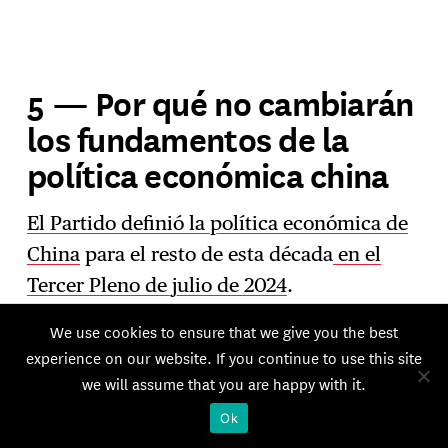
5 — Por qué no cambiarán
los fundamentos de la
política económica china
El Partido definió la política económica de
China
para el resto de esta década
en el
Tercer Pleno de julio de 2024
.
Xi reafirmó entonces su compromiso con el
We use cookies to ensure that we give you the best
experience on our website. If you continue to use this site
concepto de «desarrollo de alta calidad»,
we will assume that you are happy with it.
que prioriza la orientación central, la
Ok
capacidad industrial, la autonomía