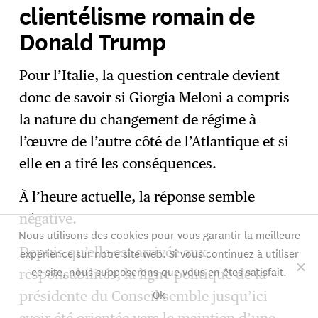
clientélisme romain de
Donald Trump
Pour l’Italie, la question centrale devient
donc de savoir si Giorgia Meloni a compris
la nature du changement de régime à
l’œuvre de l’autre côté de l’Atlantique et si
elle en a tiré les conséquences.
À l’heure actuelle, la réponse semble
négative.
Nous utilisons des cookies pour vous garantir la meilleure
Depuis qu’elle est arrivée aux
expérience sur notre site web. Si vous continuez à utiliser
ce site, nous supposerons que vous en êtes satisfait.
responsabilités, la ligne politique de la
Ok
présidente du Conseil semble jusqu’ici
avoir été orientée vers le maintien d’une