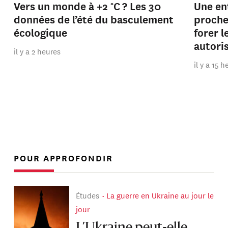
Vers un monde à +2 °C ? Les 30
Une en
données de l’été du basculement
proche
écologique
forer 
autori
il y a 2 heures
il y a 15 
POUR APPROFONDIR
Études
La guerre en Ukraine au jour le
jour
L’Ukraine peut-elle