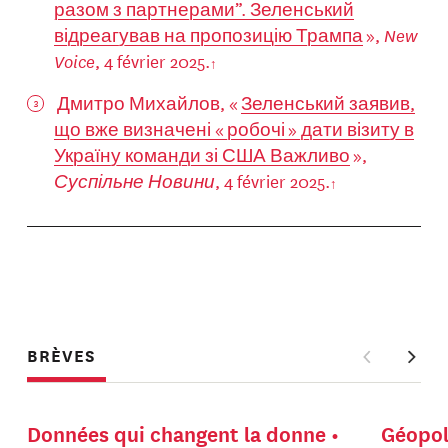
разом з партнерами”. Зеленський
відреагував на пропозицію Трампа
»,
New
Voice
, 4 février 2025.
Дмитро Михайлов, «
Зеленський заявив,
що вже визначені « робочі » дати візиту в
Україну команди зі США Важливо
»,
Суспільне Новини
, 4 février 2025.
BRÈVES
Données qui changent la donne
Géopol