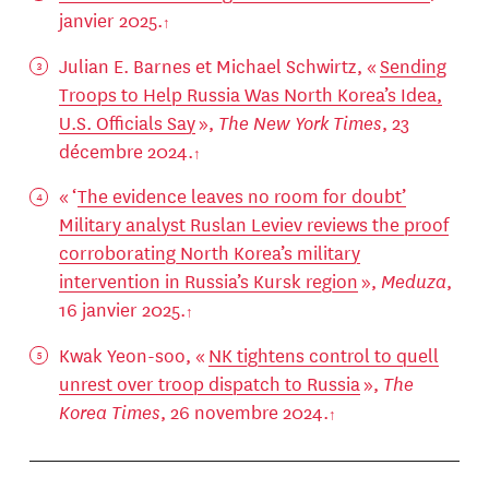
janvier 2025.
Julian E. Barnes et Michael Schwirtz, «
Sending
Troops to Help Russia Was North Korea’s Idea,
U.S. Officials Say
»,
The New York Times
, 23
décembre 2024.
« ‘
The evidence leaves no room for doubt’
Military analyst Ruslan Leviev reviews the proof
corroborating North Korea’s military
intervention in Russia’s Kursk region
»,
Meduza
,
16 janvier 2025.
Kwak Yeon-soo, «
NK tightens control to quell
unrest over troop dispatch to Russia
»,
The
Korea Times
, 26 novembre 2024.