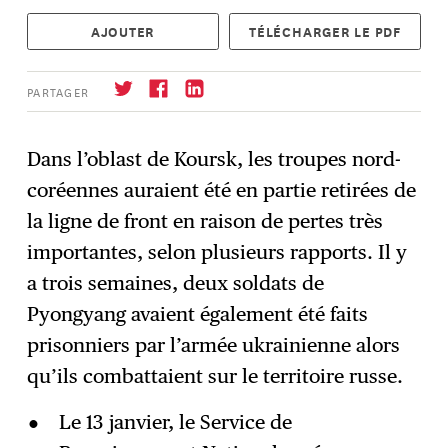
AJOUTER
TÉLÉCHARGER LE PDF
PARTAGER
Dans l’oblast de Koursk, les troupes nord-
coréennes auraient été en partie retirées de
S'abonner
→
la ligne de front en raison de pertes très
importantes, selon plusieurs rapports. Il y
a trois semaines, deux soldats de
Pyongyang avaient également été faits
prisonniers par l’armée ukrainienne alors
qu’ils combattaient sur le territoire russe.
Le 13 janvier, le Service de