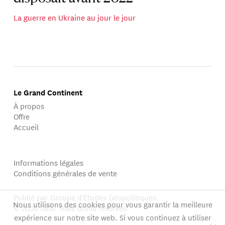
La guerre en Ukraine au jour le jour
Le Grand Continent
À propos
Offre
Accueil
Informations légales
Conditions générales de vente
Publié par Groupe d'Études Géopolitiques.
Nous utilisons des cookies pour vous garantir la meilleure
© 2026 GEG. Tous droits réservés.
expérience sur notre site web. Si vous continuez à utiliser