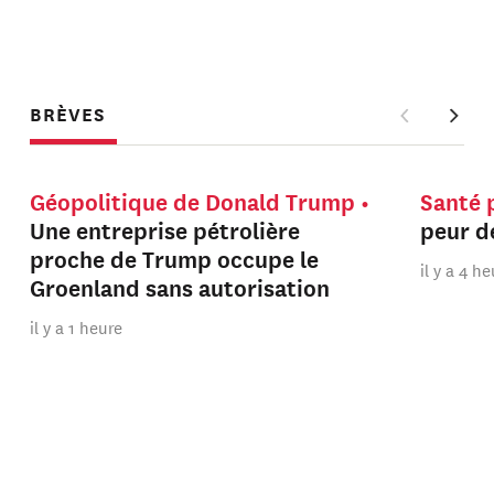
BRÈVES
Géopolitique de Donald Trump
Santé 
Une entreprise pétrolière
peur de
proche de Trump occupe le
il y a 4 h
Groenland sans autorisation
il y a 1 heure