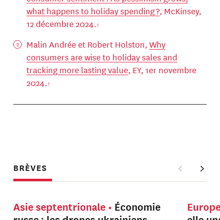
what happens to holiday spending ?
, McKinsey,
12 décembre 2024.
Malin Andrée et Robert Holston,
Why
consumers are wise to holiday sales and
tracking more lasting value
, EY, 1er novembre
2024.
BRÈVES
Asie septentrionale
Économie
Europ
russe : les drones ukrainiens
elle u