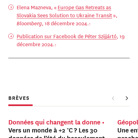
Elena Mazneva, «
Europe Gas Retreats as
Slovakia Sees Solution to Ukraine Transit
»,
Bloomberg
, 18 décembre 2024.
Publication sur Facebook de Péter Szijjártó
, 19
décembre 2024.
BRÈVES
Données qui changent la donne
Géopol
Vers un monde à +2 °C ? Les 30
Une en
données de l’été du basculement
proche