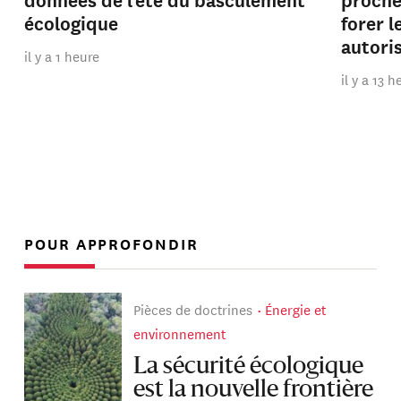
écologique
forer 
autori
il y a 1 heure
il y a 13 
POUR APPROFONDIR
Pièces de doctrines
Énergie et
environnement
La sécurité écologique
est la nouvelle frontière