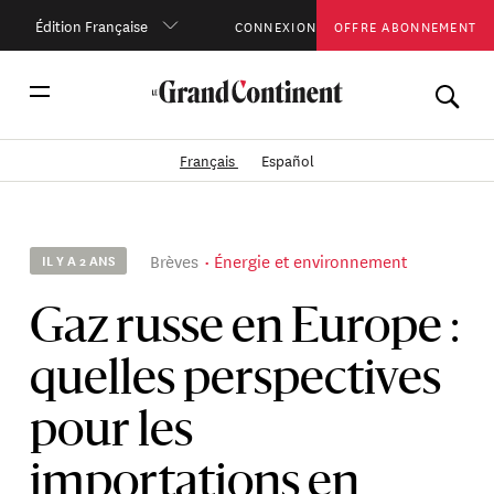
Édition Française
CONNEXION
OFFRE ABONNEMENT
Français
Español
Brèves
Énergie et environnement
IL Y A 2 ANS
Gaz russe en Europe :
quelles perspectives
pour les
importations en