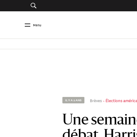
Menu
Brèves
Élections améric
IL Y A 2 ANS
Une semaine
débat, Harri