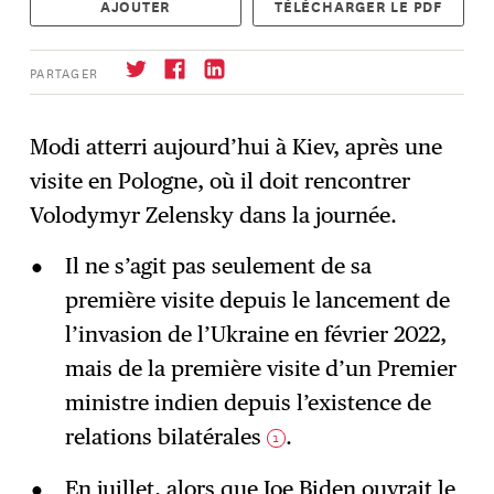
AJOUTER
TÉLÉCHARGER LE PDF
PARTAGER
Modi atterri aujourd’hui à Kiev, après une
visite en Pologne, où il doit rencontrer
S'abonner
→
Volodymyr Zelensky dans la journée.
Il ne s’agit pas seulement de sa
première visite depuis le lancement de
l’invasion de l’Ukraine en février 2022,
mais de la première visite d’un Premier
ministre indien depuis l’existence de
relations bilatérales
.
1
En juillet, alors que Joe Biden ouvrait le