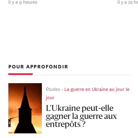
il y a 9 heures
il y a 22 
POUR APPROFONDIR
Études
La guerre en Ukraine au jour le
jour
L’Ukraine peut-elle
gagner la guerre aux
entrepôts ?