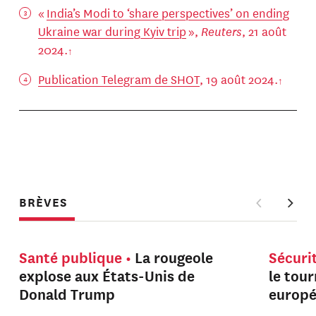
«
India’s Modi to ‘share perspectives’ on ending
Ukraine war during Kyiv trip
»,
Reuters
, 21 août
2024.
Publication Telegram de SHOT
, 19 août 2024.
BRÈVES
Santé publique
La rougeole
Sécuri
explose aux États-Unis de
le tou
Donald Trump
europ