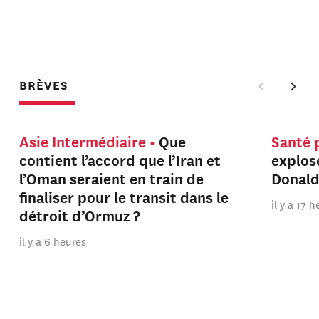
BRÈVES
Asie Intermédiaire
Que
Santé 
contient l’accord que l’Iran et
explos
l’Oman seraient en train de
Donal
finaliser pour le transit dans le
il y a 17 
détroit d’Ormuz ?
il y a 6 heures