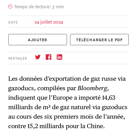
Temps de lecture: 3 min
24 juillet 2024
DATE
AJOUTER
TÉLÉCHARGER LE PDF
PARTAGER
Les données d’exportation de gaz russe via
gazoducs, compilées par
Bloomberg
,
S'abonner
→
indiquent que l’Europe a importé 14,63
milliards de m³ de gaz naturel via gazoducs
au cours des six premiers mois de l’année,
contre 15,2 milliards pour la Chine.