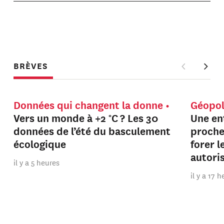
BRÈVES
Données qui changent la donne
Géopol
Vers un monde à +2 °C ? Les 30
Une en
données de l’été du basculement
proche
écologique
forer 
autori
il y a 5 heures
il y a 17 