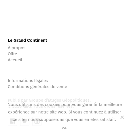
Le Grand Continent
À propos
Offre
Accueil
Informations légales
Conditions générales de vente
Publié par Groupe d'Études Géopolitiques.
Nous utilisons des cookies pour vous garantir la meilleure
© 2026 GEG. Tous droits réservés.
expérience sur notre site web. Si vous continuez à utiliser
ce site, nous supposerons que vous en êtes satisfait.
Ok