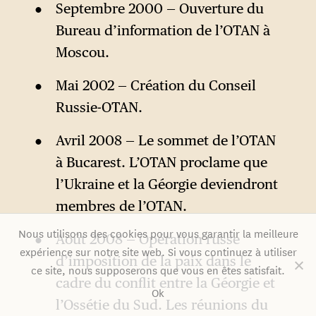
Septembre 2000 — Ouverture du
Bureau d’information de l’OTAN à
Moscou.
Mai 2002 — Création du Conseil
Russie-OTAN.
Avril 2008 — Le sommet de l’OTAN
à Bucarest. L’OTAN proclame que
l’Ukraine et la Géorgie deviendront
membres de l’OTAN.
Nous utilisons des cookies pour vous garantir la meilleure
Août 2008 — Opération russe
expérience sur notre site web. Si vous continuez à utiliser
d’imposition de la paix dans le
ce site, nous supposerons que vous en êtes satisfait.
cadre du conflit entre la Géorgie et
Ok
l’Ossétie du Sud. Les réunions du