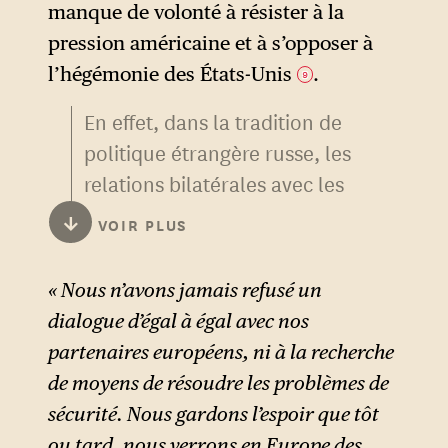
manque de volonté à résister à la
pression américaine et à s’opposer à
l’hégémonie des États-Unis
.
9
En effet, dans la tradition de
politique étrangère russe, les
relations bilatérales avec les
grands pays d’Europe
↓
VOIR PLUS
occidentale sont dissociées —
et préservées — des relations
« Nous n’avons jamais refusé un
plus difficiles avec les
dialogue d’égal à égal avec nos
instances transatlantiques et
partenaires européens, ni à la recherche
les institutions de l’Union. La
de moyens de résoudre les problèmes de
guerre a donc entraîné un
sécurité. Nous gardons l’espoir que tôt
changement majeur de
ou tard, nous verrons en Europe des