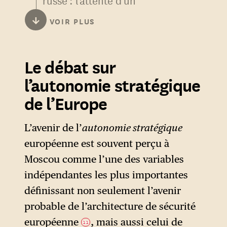
russe : l’attente d’un
changement de cap des
↓
VOIR PLUS
opinions publiques suffisant
pour modifier les décisions
Le débat sur
politiques des principaux
acteurs européens et
l’autonomie stratégique
américains. La montée des
de l’Europe
courants illibéraux ou
nationaux-populistes, dont
L’avenir de l’
autonomie stratégique
nombre sont opposés à un
européenne est souvent perçu à
engagement accru dans le
Moscou comme l’une des variables
conflit, apparaît pour Moscou
indépendantes les plus importantes
comme l’une des principales
définissant non seulement l’avenir
voies de désescalade.
probable de l’architecture de sécurité
européenne
, mais aussi celui de
11