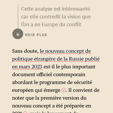
Cette analyse est intéressante
car elle contredit la vision que
l’on a en Europe du conflit
russo-ukrainien comme ayant
↓
VOIR PLUS
relancé les débats sur
l’autonomie stratégique
Sans doute,
le nouveau concept de
européenne en prévision d’un
politique étrangère de la Russie publié
possible désengagement
en mars 2023
est-il le plus important
partiel des États-Unis de la
document officiel contemporain
scène européenne. Mais elle
abordant le programme de sécurité
est plus juste dans sa vision
européen qui émerge
. Il convient de
4
d’une « Vieille Europe »
noter que la première version du
continentaliste en train de
nouveau concept a été préparée en
perdre l’avantage sur une