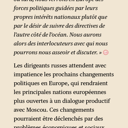
perception du côté russe à la
forces politiques guidées par leurs
suite des tensions inattendues
propres intérêts nationaux plutôt que
avec l’Allemagne et
plus
par le désir de suivre des directives de
encore à l’escalade avec la
l’autre côté de l’océan. Nous aurons
France
. Mais dans les discours
alors des interlocuteurs avec qui nous
publics russes on note encore
pourrons nous asseoir et discuter. »
10
une nette dissociation entre le
monde anglo-saxon — perçu
Les dirigeants russes attendent avec
comme l’ennemi historique —
impatience les prochains changements
et l’Europe continentale,
politiques en Europe, qui rendraient
appréhendée plus
les principales nations européennes
positivement.
plus ouvertes à un dialogue productif
avec Moscou. Ces changements
pourraient être déclenchés par des
problèmes économiques et sociaux