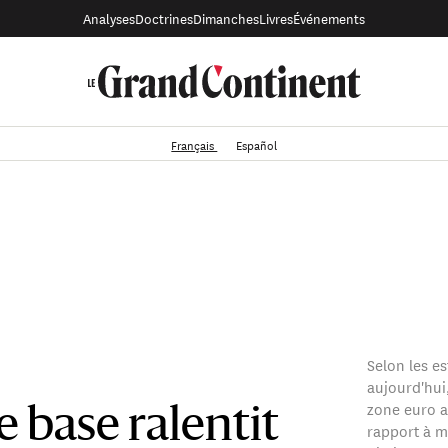
Analyses
Doctrines
Dimanches
Livres
Événements
Français
Español
Selon les e
aujourd'hui,
zone euro a 
e base ralentit
rapport à ma