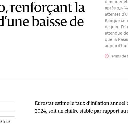
diminuer et 
, renforçant la
après 2,9 %
attentes d’
d’une baisse de
Banque cent
de juin. En
attendue de 
que la Rése
aujourd'hui
Temps de l
Eurostat estime le taux d’inflation annuel 
2024, soit un chiffre stable par rapport a
ER LE