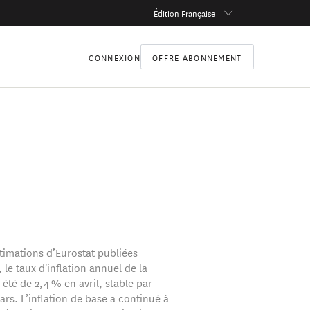
Édition Française
CONNEXION
OFFRE ABONNEMENT
stimations d’Eurostat publiées
 le taux d'inflation annuel de la
été de 2,4 % en avril, stable par
rs. L’inflation de base a continué à