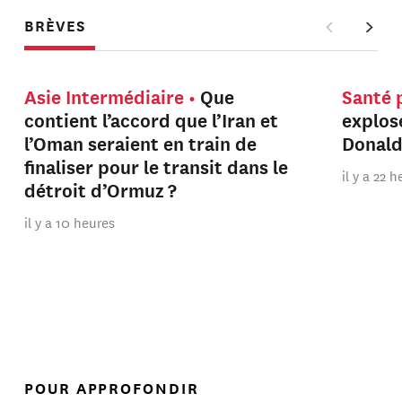
BRÈVES
Asie Intermédiaire
Que
Santé 
contient l’accord que l’Iran et
explos
l’Oman seraient en train de
Donal
finaliser pour le transit dans le
il y a 22 
détroit d’Ormuz ?
il y a 10 heures
POUR APPROFONDIR