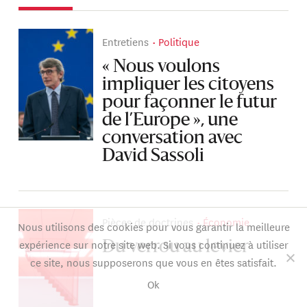
Entretiens
Politique
« Nous voulons
impliquer les citoyens
pour façonner le futur
de l’Europe », une
conversation avec
David Sassoli
Pièces de doctrines
Économie
Nous utilisons des cookies pour vous garantir la meilleure
expérience sur notre site web. Si vous continuez à utiliser
Du verrou au levier
ce site, nous supposerons que vous en êtes satisfait.
Ok