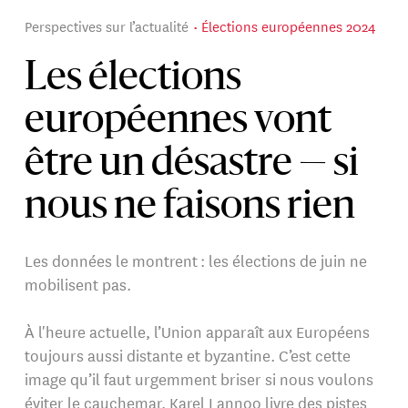
Perspectives sur l’actualité
Élections européennes 2024
Les élections
européennes vont
être un désastre — si
nous ne faisons rien
Les données le montrent : les élections de juin ne
mobilisent pas.
À l'heure actuelle, l’Union apparaît aux Européens
toujours aussi distante et byzantine. C’est cette
image qu’il faut urgemment briser si nous voulons
éviter le cauchemar. Karel Lannoo livre des pistes