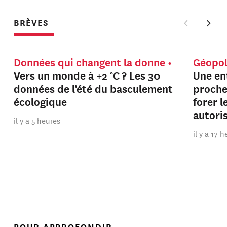
BRÈVES
Données qui changent la donne
Géopol
Vers un monde à +2 °C ? Les 30
Une en
données de l’été du basculement
proche
écologique
forer 
autori
il y a 5 heures
il y a 17 
POUR APPROFONDIR