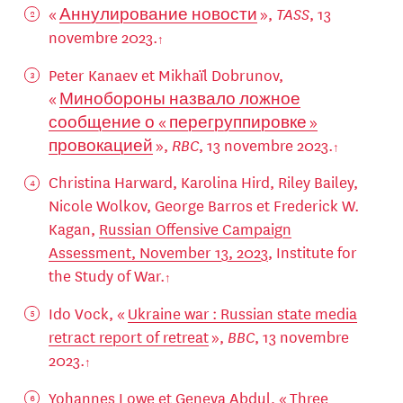
«
Аннулирование новости
»,
TASS
, 13
novembre 2023.
Peter Kanaev et Mikhaïl Dobrunov,
«
Минобороны назвало ложное
сообщение о « перегруппировке »
провокацией
»,
RBC
, 13 novembre 2023.
Christina Harward, Karolina Hird, Riley Bailey,
Nicole Wolkov, George Barros et Frederick W.
Kagan,
Russian Offensive Campaign
Assessment, November 13, 2023
, Institute for
the Study of War.
Ido Vock, «
Ukraine war : Russian state media
retract report of retreat
»,
BBC
, 13 novembre
2023.
Yohannes Lowe et Geneva Abdul, «
Three