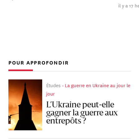
il y a 17 
POUR APPROFONDIR
Études
La guerre en Ukraine au jour le
jour
L’Ukraine peut-elle
gagner la guerre aux
entrepôts ?