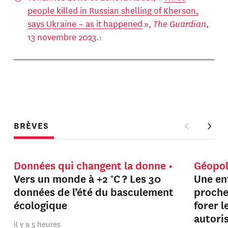
people killed in Russian shelling of Kherson,
says Ukraine – as it happened
»,
The Guardian
,
13 novembre 2023.
BRÈVES
Données qui changent la donne
Géopol
Vers un monde à +2 °C ? Les 30
Une en
données de l’été du basculement
proche
écologique
forer 
autori
il y a 5 heures