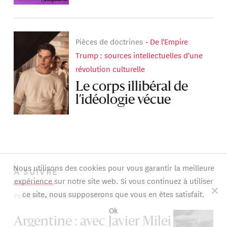
Pièces de doctrines
De l'Empire
Trump : sources intellectuelles d'une
révolution culturelle
Le corps illibéral de
l’idéologie vécue
Nous utilisons des cookies pour vous garantir la meilleure
À SUIVRE
expérience sur notre site web. Si vous continuez à utiliser
ce site, nous supposerons que vous en êtes satisfait.
Perspectives sur l’actualité
Ok
Argentine : avec Javier Milei