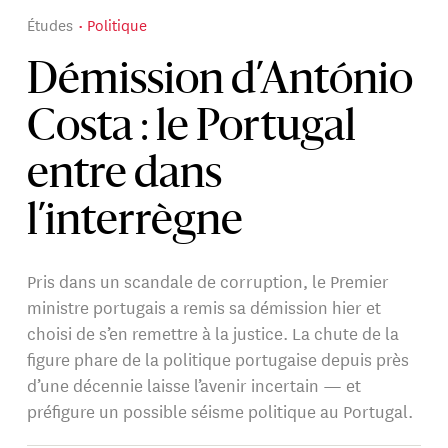
Études
Politique
Démission d’António
Costa : le Portugal
entre dans
l’interrègne
Pris dans un scandale de corruption, le Premier
ministre portugais a remis sa démission hier et
choisi de s’en remettre à la justice. La chute de la
figure phare de la politique portugaise depuis près
d’une décennie laisse l’avenir incertain — et
préfigure un possible séisme politique au Portugal.