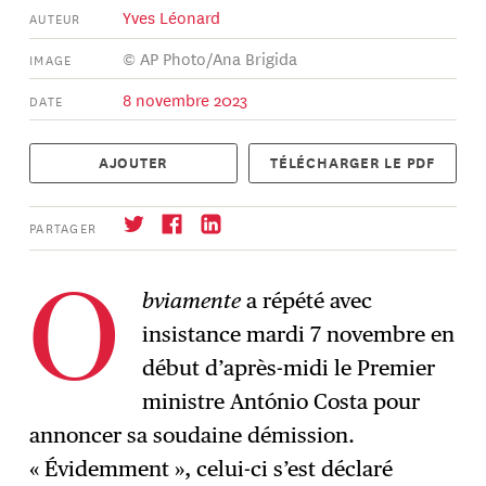
Yves Léonard
AUTEUR
© AP Photo/Ana Brigida
IMAGE
8 novembre 2023
DATE
AJOUTER
TÉLÉCHARGER LE PDF
PARTAGER
bviamente
a répété avec
O
insistance mardi 7 novembre en
S'abonner
→
début d’après-midi le Premier
ministre António Costa pour
annoncer sa soudaine démission.
« Évidemment », celui-ci s’est déclaré