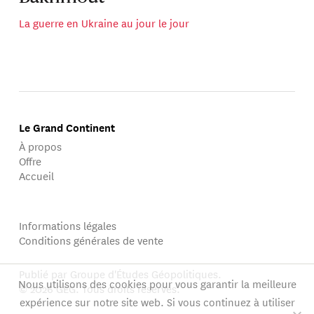
La guerre en Ukraine au jour le jour
Le Grand Continent
À propos
Offre
Accueil
Informations légales
Conditions générales de vente
Publié par Groupe d'Études Géopolitiques.
Nous utilisons des cookies pour vous garantir la meilleure
© 2026 GEG. Tous droits réservés.
expérience sur notre site web. Si vous continuez à utiliser