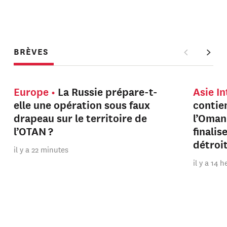
BRÈVES
Europe
La Russie prépare-t-
Asie I
elle une opération sous faux
contien
drapeau sur le territoire de
l’Oman
l’OTAN ?
finalis
détroi
il y a 22 minutes
il y a 14 