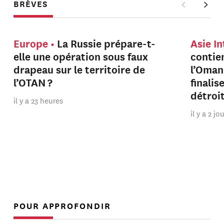
BRÈVES
Europe
La Russie prépare-t-
Asie I
elle une opération sous faux
contien
drapeau sur le territoire de
l’Oman
l’OTAN ?
finalis
détroi
il y a 23 heures
il y a 2 jo
POUR APPROFONDIR